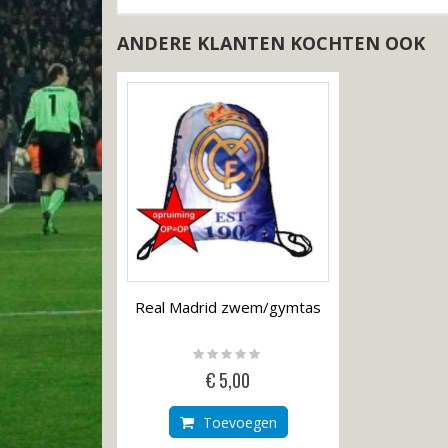
gallerij
ANDERE KLANTEN KOCHTEN OOK
Real Madrid zwem/gymtas
Rating:
0%
€ 5,00
Toevoegen