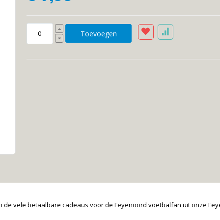
Toevoegen
n de vele betaalbare cadeaus voor de Feyenoord voetbalfan uit onze Fey