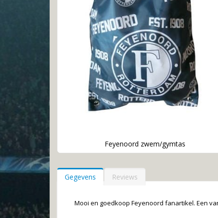
Feyenoord zwem/gymtas
Ga
naar
het
Gegevens
Reviews
begin
van
de
Mooi en goedkoop Feyenoord fanartikel. Een va
afbeeldingen-