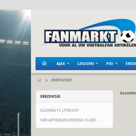
Ga
naar
de
inhoud
AJAX
LEGIOEN
PSV
EREDI
EREDIVISIE
Home
Assortim
EREDIVISIE
KLEDING FC UTRECHT
FAN ARTIKELEN DIVERSE CLUBS