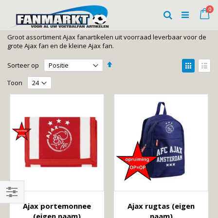
Ga
art
0
naar
Wi
Zoeken
de
inhoud
Groot assortiment Ajax fanartikelen uit voorraad leverbaar voor de
grote Ajax fan en de kleine Ajax fan.
Van
Tonen
Sorteer op
hoog
als
Foto-
Lijst
naar
Toon
laag
tabel
sorteren
Shop
Ajax portemonnee
Ajax rugtas (eigen
(eigen naam)
naam)