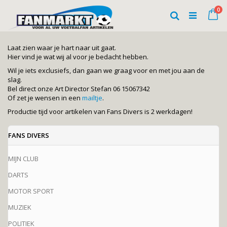
Ga
art
0
naar
Wi
Zoeken
de
inhoud
Laat zien waar je hart naar uit gaat.
Hier vind je wat wij al voor je bedacht hebben.
Wil je iets exclusiefs, dan gaan we graag voor en met jou aan de
slag.
Bel direct onze Art Director Stefan 06 15067342
Of zet je wensen in een
mailtje
.
Productie tijd voor artikelen van Fans Divers is 2 werkdagen!
FANS DIVERS
MIJN CLUB
DARTS
MOTOR SPORT
MUZIEK
POLITIEK