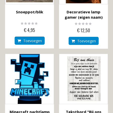
Snoeppot/blik
Decoratieve lamp
gamer (eigen naam)
Rating:
Rating:
0%
0%
€ 4,95
€ 12,50
Toevoegen
Toevoegen
Minecraft nachtlamp
Tekstbord "Bij ons