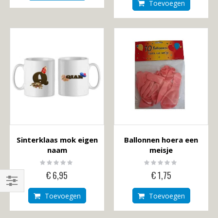
Toevoegen
Sinterklaas mok eigen
Ballonnen hoera een
naam
meisje
Rating:
Rating:
0%
0%
€ 6,95
€ 1,75
Shop
Toevoegen
Toevoegen
By