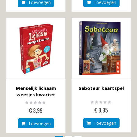
Toevoegen
Toevoegen
Menselijk lichaam
Saboteur kaartspel
weetjes kwartet
Rating:
Rating:
0%
0%
€ 9,95
€ 3,99
Toevoegen
Toevoegen