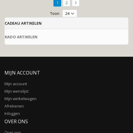
Pagina
U lees momenteel pagina
Pagina
Pagina
Volgende
1
2
Toon
CADEAU ARTIKELEN
KADO ARTIKELEN
MIJN ACCOUNT
Mijn account
Mijn wenslijst
Mijn winkelwagen
Afrekenen
Inloggen
OVER ONS
Over ons