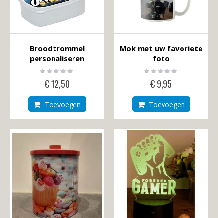
Broodtrommel
Mok met uw favoriete
personaliseren
foto
Rating:
Rating:
0%
0%
€ 12,50
€ 9,95
Toevoegen
Toevoegen