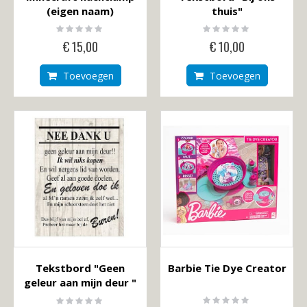
(eigen naam)
thuis"
Rating:
Rating:
0%
0%
€ 15,00
€ 10,00
Toevoegen
Toevoegen
Tekstbord "Geen
Barbie Tie Dye Creator
geleur aan mijn deur "
Rating:
Rating: