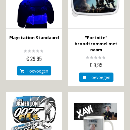
Playstation Standaard
"Fortnite"
broodtrommel met
naam
Rating:
0%
Rating:
€ 29,95
0%
€ 9,95
Toevoegen
Toevoegen