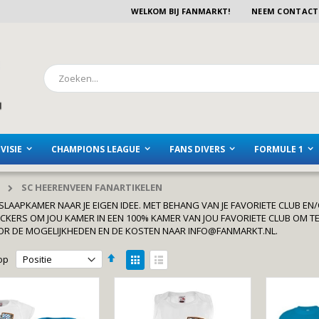
WELKOM BIJ FANMARKT!
NEEM CONTACT
Zoeken
VISIE
CHAMPIONS LEAGUE
FANS DIVERS
FORMULE 1
SC HEERENVEEN FANARTIKELEN
 SLAAPKAMER NAAR JE EIGEN IDEE. MET BEHANG VAN JE FAVORIETE CLUB EN
CKERS OM JOU KAMER IN EEN 100% KAMER VAN JOU FAVORIETE CLUB OM T
OR DE MOGELIJKHEDEN EN DE KOSTEN NAAR INFO@FANMARKT.NL.
Van
Tonen
op
hoog
als
Foto-
Lijst
naar
laag
tabel
sorteren