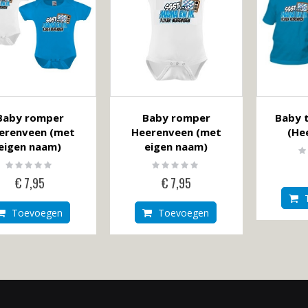
Baby romper
Baby romper
Baby t
erenveen (met
Heerenveen (met
(He
eigen naam)
eigen naam)
Ra
0
Rating:
Rating:
0%
0%
€ 7,95
€ 7,95
Toevoegen
Toevoegen