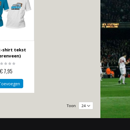
-shirt tekst
erenveen)
ting:
%
€ 7,95
Toevoegen
Toon