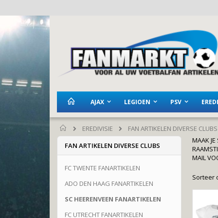
Ga
naar
de
inhoud
AJAX
LEGIOEN
PSV
EREDI
EREDIVISIE
FAN ARTIKELEN DIVERSE CLUBS
Home
MAAK JE
FAN ARTIKELEN DIVERSE CLUBS
RAAMSTI
MAIL VO
FC TWENTE FANARTIKELEN
Sorteer 
ADO DEN HAAG FANARTIKELEN
SC HEERENVEEN FANARTIKELEN
FC UTRECHT FANARTIKELEN