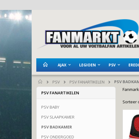
Ga
naar
de
inhoud
AJAX
LEGIOEN
PSV
EREDI
PSV BADKA
PSV
PSV FANARTIKELEN
Home
Fanmarkt
PSV FANARTIKELEN
Sorteer 
PSV BABY
PSV SLAAPKAMER
PSV BADKAMER
PSV ONDERGOED