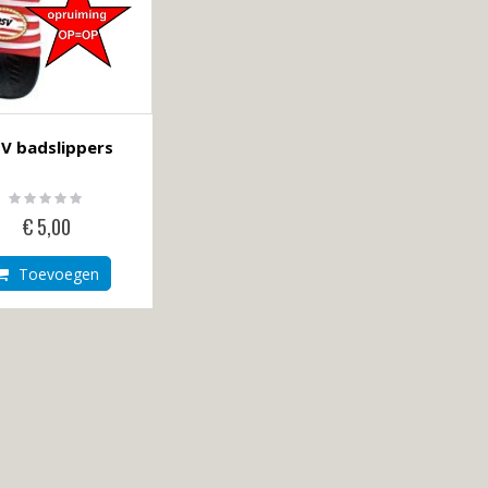
V badslippers
Rating:
0%
€ 5,00
Toevoegen