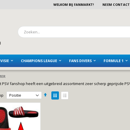
WELKOM BIJ FANMARKT!
NEEM CONTACT
Zoeken
VISIE
CHAMPIONS LEAGUE
FANS DIVERS
FORMULE 1
MER
 PSV fanshop heeft een uitgebreid assortiment zeer scherp geprijsde PSV
Van
Tonen
op
hoog
als
Foto-
Lijst
naar
laag
tabel
sorteren