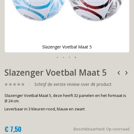
Slazenger Voetbal Maat 5
Ga
Slazenger Voetbal Maat 5
naar
het
begin
Schrijf de eerste review over dit product
van
de
Slazenger Voetbal Maat 5, deze heeft 32 panelen en het formaat is
afbeeldingen-
Ø 24 cm.
gallerij
Leverbaar in 3 kleuren rood, blauw en zwart
€ 7,50
Beschikbaarheid:
Op voorraad