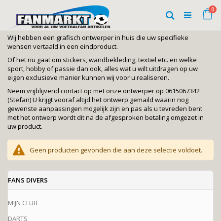
Ga
art
0
naar
Wi
Zoeken
de
inhoud
Wij hebben een grafisch ontwerper in huis die uw specifieke
wensen vertaald in een eindproduct.
Of het nu gaat om stickers, wandbekleding, textiel etc. en welke
sport, hobby of passie dan ook, alles wat u wilt uitdragen op uw
eigen exclusieve manier kunnen wij voor u realiseren.
Neem vrijblijvend contact op met onze ontwerper op 0615067342
(Stefan) U krijgt vooraf altijd het ontwerp gemaild waarin nog
gewenste aanpassingen mogelijk zijn en pas als u tevreden bent
met het ontwerp wordt dit na de afgesproken betaling omgezet in
uw product.
Geen producten gevonden die aan deze selectie voldoet.
FANS DIVERS
MIJN CLUB
DARTS