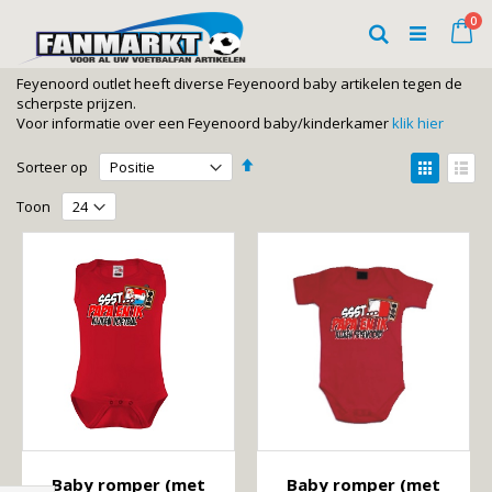
Ga
art
0
naar
Wi
Zoeken
de
inhoud
Feyenoord outlet heeft diverse Feyenoord baby artikelen tegen de
scherpste prijzen.
Voor informatie over een Feyenoord baby/kinderkamer
klik hier
Van
Tonen
Sorteer op
hoog
als
Foto-
Lijst
naar
Toon
laag
tabel
sorteren
Baby romper (met
Baby romper (met