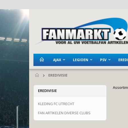
Ga
naar
de
inhoud
AJAX
LEGIOEN
PSV
EREDI
EREDIVISIE
Home
Assortim
EREDIVISIE
KLEDING FC UTRECHT
FAN ARTIKELEN DIVERSE CLUBS