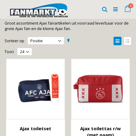
Ga
art
0
naar
Wi
Zoeken
de
inhoud
Groot assortiment Ajax fanartikelen uit voorraad leverbaar voor de
grote Ajax fan en de kleine Ajax fan.
Van
Tonen
Sorteer op
hoog
als
Foto-
Lijst
naar
Toon
laag
tabel
sorteren
Ajax toiletset
Ajax toilettas r/w
(met naam)