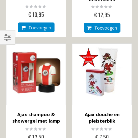
Rating:
Rating:
0%
0%
€ 10,95
€ 12,95
Toevoegen
Toevoegen
Shop
By
Ajax shampoo &
Ajax douche en
showergel met lamp
pleisterblik
Rating:
Rating:
0%
0%
€ 12,50
€ 7,50