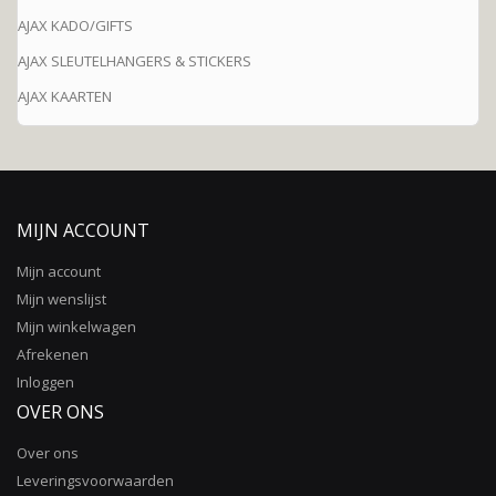
AJAX KADO/GIFTS
AJAX SLEUTELHANGERS & STICKERS
AJAX KAARTEN
MIJN ACCOUNT
Mijn account
Mijn wenslijst
Mijn winkelwagen
Afrekenen
Inloggen
OVER ONS
Over ons
Leveringsvoorwaarden