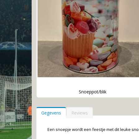
Snoeppot/blik
Ga
naar
het
Gegevens
Reviews
begin
van
de
Een snoepje wordt een feestje met dit leuke sno
afbeeldingen-