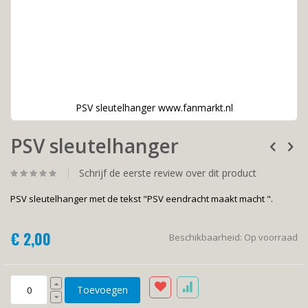
PSV sleutelhanger www.fanmarkt.nl
Ga
PSV sleutelhanger
naar
het
begin
Schrijf de eerste review over dit product
van
de
PSV sleutelhanger met de tekst "PSV eendracht maakt macht ".
afbeeldingen-
gallerij
€ 2,00
Beschikbaarheid:
Op voorraad
Toevoegen