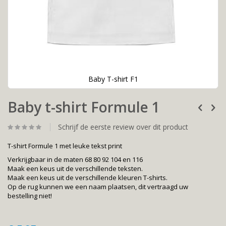
Baby T-shirt F1
Ga
Baby t-shirt Formule 1
naar
het
begin
Schrijf de eerste review over dit product
van
de
T-shirt Formule 1 met leuke tekst print
afbeeldingen-
gallerij
Verkrijgbaar in de maten 68 80 92 104 en 116
Maak een keus uit de verschillende teksten.
Maak een keus uit de verschillende kleuren T-shirts.
Op de rug kunnen we een naam plaatsen, dit vertraagd uw
bestelling niet!