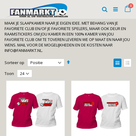
Ga
art
0
naar
Wi
Zoeken
de
inhoud
MAAK JE SLAAPKAMER NAAR JE EIGEN IDEE. MET BEHANG VAN JE
FAVORIETE CLUB EN/OF JE FAVORIETE SPELERS, MAAR OOK DEUR EN
RAAMSTICKERS OM JOU KAMER IN EEN 100% KAMER VAN JOU
FAVORIETE CLUB OM TE TOVEREN LEVEREN WE OP MAAT EN NAAR JOU
WENS. MAIL VOOR DE MOGELIJKHEDEN EN DE KOSTEN NAAR
INFO@FANMARKT.NL.
Van
Tonen
Sorteer op
hoog
als
Foto-
Lijst
naar
Toon
laag
tabel
sorteren