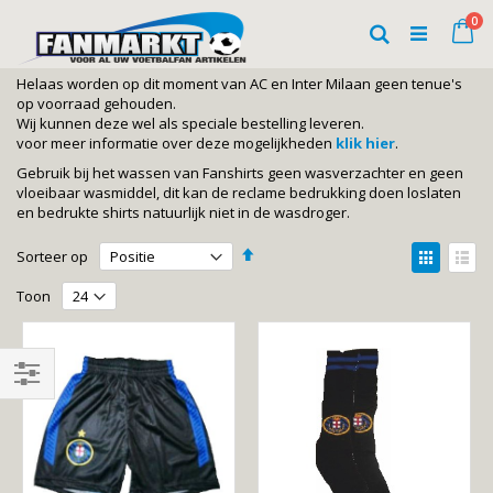
Ga
art
0
naar
Wi
Zoeken
de
inhoud
Helaas worden op dit moment van AC en Inter Milaan geen tenue's
op voorraad gehouden.
Wij kunnen deze wel als speciale bestelling leveren.
voor meer informatie over deze mogelijkheden
klik hier
.
Gebruik bij het wassen van Fanshirts geen wasverzachter en geen
vloeibaar wasmiddel, dit kan de reclame bedrukking doen loslaten
en bedrukte shirts natuurlijk niet in de wasdroger.
Van
Tonen
Sorteer op
hoog
als
Foto-
Lijst
naar
Toon
laag
tabel
sorteren
Shop
By