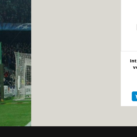
Int
v