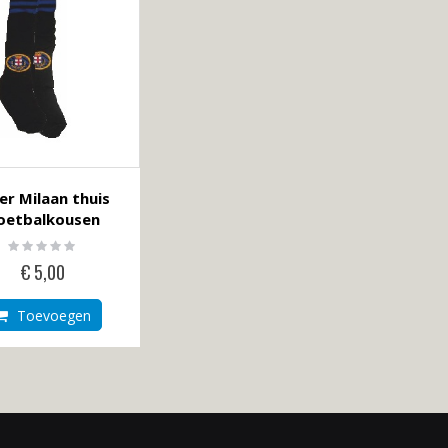
sorteren
er Milaan thuis
oetbalkousen
Rating:
0%
€ 5,00
Toevoegen