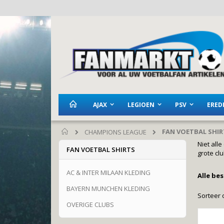
Ga
naar
de
inhoud
AJAX
LEGIOEN
PSV
EREDI
FAN VOETBAL SHIR
CHAMPIONS LEAGUE
Home
Niet all
FAN VOETBAL SHIRTS
grote cl
AC & INTER MILAAN KLEDING
Alle be
BAYERN MUNCHEN KLEDING
Sorteer 
OVERIGE CLUBS