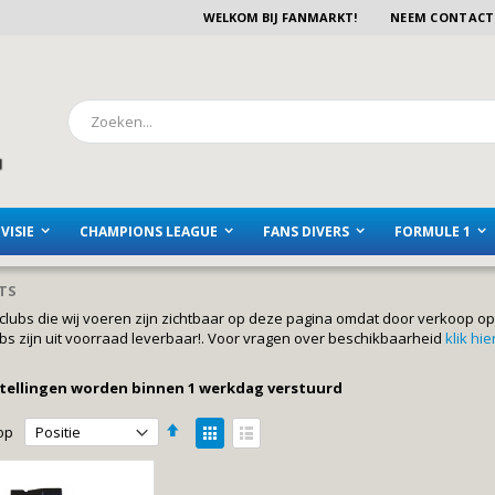
WELKOM BIJ FANMARKT!
NEEM CONTACT
Zoeken
VISIE
CHAMPIONS LEAGUE
FANS DIVERS
FORMULE 1
TS
e clubs die wij voeren zijn zichtbaar op deze pagina omdat door verkoop op
ubs zijn uit voorraad leverbaar!. Voor vragen over beschikbaarheid
klik hie
stellingen worden binnen 1 werkdag verstuurd
Van
Tonen
op
hoog
als
Foto-
Lijst
naar
laag
tabel