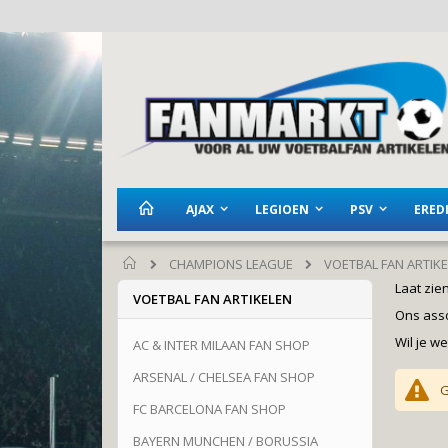
Ga
naar
de
inhoud
AJAX
LEGIOEN
PSV
EREDI
CHAMPIONS LEAGUE
VOETBAL FAN ARTIK
Home
Laat zie
VOETBAL FAN ARTIKELEN
Ons asso
Wil je w
AC & INTER MILAAN FAN SHOP
ARSENAL / CHELSEA FAN SHOP
G
FC BARCELONA FAN SHOP
BAYERN MUNCHEN / BORUSSIA