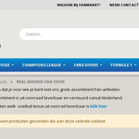
WELKOM BIJ FANMARKT!
NEEM CONTACT
Zoeken
VISIE
CHAMPIONS LEAGUE
FANS DIVERS
FORMULE 1
REAL MADRID FAN SHOP
ELEN
n dat je voor wie je bent met ons grote assortiment Fan-artikelen.
rtiment is uit voorraad leverbaar en verstuurd vanuit Nederland.
eten welk voetbal tenue uit voorrad leverbaar is
klik hier
een producten gevonden die aan deze selectie voldoet.