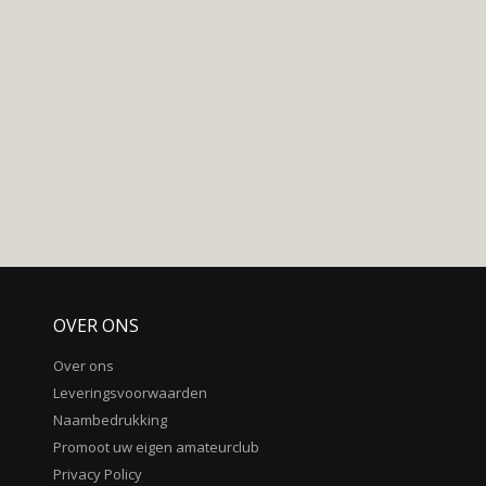
OVER ONS
Over ons
Leveringsvoorwaarden
Naambedrukking
Promoot uw eigen amateurclub
Privacy Policy