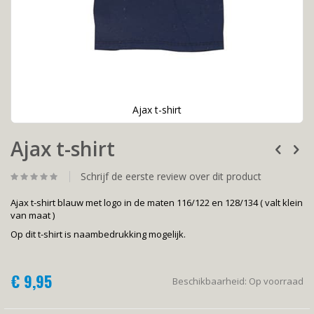
Ajax t-shirt
Ga
Ajax t-shirt
naar
het
begin
Schrijf de eerste review over dit product
van
de
Ajax t-shirt blauw met logo in de maten 116/122 en 128/134 ( valt klein
afbeeldingen-
van maat )
gallerij
Op dit t-shirt is naambedrukking mogelijk.
€ 9,95
Beschikbaarheid:
Op voorraad