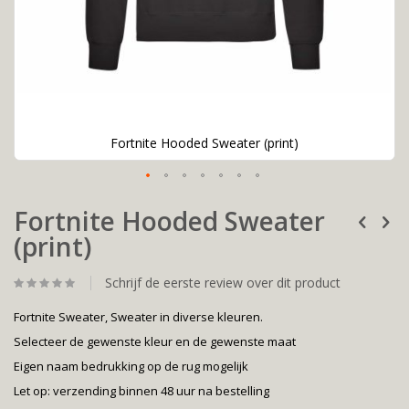
Fortnite Hooded Sweater (print)
Ga
Fortnite Hooded Sweater
naar
het
(print)
begin
van
de
Schrijf de eerste review over dit product
afbeeldingen-
gallerij
Fortnite Sweater, Sweater in diverse kleuren.
Selecteer de gewenste kleur en de gewenste maat
Eigen naam bedrukking op de rug mogelijk
Let op: verzending binnen 48 uur na bestelling