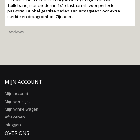
Tailleband, manchetten in 1x1 elastaan rib voor perfecte
pasvorm. Dubbel gestikte naden aan armsgaten voor extra
sterkte en draagcomfort. Zijnaden.
Reviews
MIJN ACCOUNT
Mijn account
Mijn wenslijst
Mijn winkelwagen
Afrekenen
Inloggen
OVER ONS