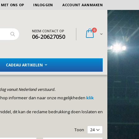
 MET ONS OP
INLOGGEN
ACCOUNT AANMAKEN
artikelen
0
NEEM CONTACT OP
Winkelwagen
06-20627050
Zoeken
CADEAU ARTIKELEN
dag vanuit Nederland verstuurd.
bshop informeer dan naar onze mogelijkheden
klik
iddel, dit kan de reclame bedrukking doen loslaten en
Toon