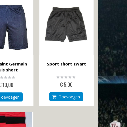
Saint Germain
Sport short zwart
uis short
Rating:
ting:
0%
%
€ 5,00
€ 10,00
Toevoegen
Toevoegen