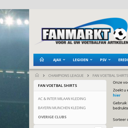
Ga
naar
de
inhoud
AJAX
LEGIOEN
PSV
EREDI
CHAMPIONS LEAGUE
FAN VOETBAL SHIRT
Home
Onze voe
FAN VOETBAL SHIRTS
Zoekt u 
hier
AC & INTER MILAAN KLEDING
Gebruik 
BAYERN MUNCHEN KLEDING
bedrukte 
OVERIGE CLUBS
Sorteer 