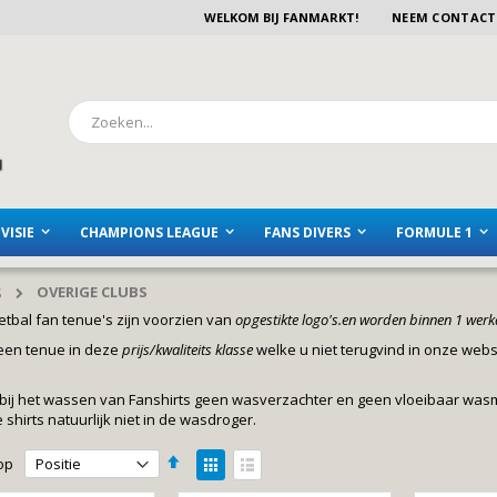
WELKOM BIJ FANMARKT!
NEEM CONTACT
Zoeken
VISIE
CHAMPIONS LEAGUE
FANS DIVERS
FORMULE 1
OVERIGE CLUBS
S
tbal fan tenue's zijn voorzien van
opgestikte logo's.en worden binnen 1 werk
een tenue in deze
prijs/kwaliteits klasse
welke u niet terugvind in onze we
bij het wassen van Fanshirts geen wasverzachter en geen vloeibaar wasm
shirts natuurlijk niet in de wasdroger.
Van
Tonen
op
hoog
als
Foto-
Lijst