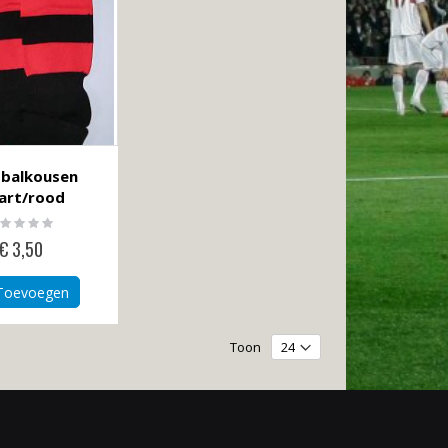
balkousen
art/rood
ting:
%
€ 3,50
Toevoegen
Toon