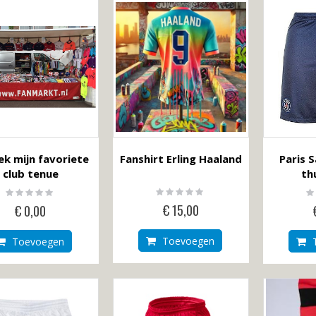
naar
laag
tabel
sorteren
ek mijn favoriete
Fanshirt Erling Haaland
Paris 
club tenue
th
Rating:
Rating:
Ra
0%
0%
0
€ 15,00
€ 0,00
Toevoegen
Toevoegen