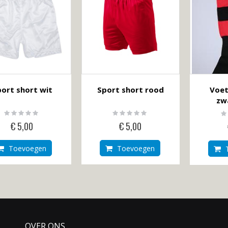
ort short wit
Sport short rood
Voet
zw
Rating:
Rating:
Ra
0%
0%
0
€ 5,00
€ 5,00
Toevoegen
Toevoegen
OVER ONS