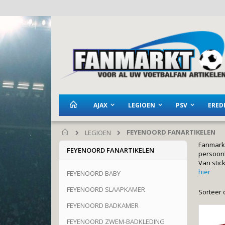
Ga
naar
de
inhoud
AJAX
LEGIOEN
PSV
EREDI
FEYENOORD FANARTIKELEN
LEGIOEN
Home
Fanmarkt
FEYENOORD FANARTIKELEN
persoonl
Van stic
hier
FEYENOORD BABY
FEYENOORD SLAAPKAMER
Sorteer 
FEYENOORD BADKAMER
FEYENOORD ZWEM-BADKLEDING