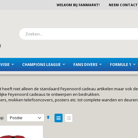
WELKOM BIJ FANMARKT!
NEEM CONTACT
Zoeken
VISIE
CHAMPIONS LEAGUE
FANS DIVERS
FORMULE 1
 heeft niet alleen de standaard Feyenoord cadeau artikelen maar ook de 
ijke Feyenoord cadeaus te ontwerpen en bedrukken.
kers, mokken telefooncovers, posters etc. tot complete wanden en deure
Van
Tonen
op
hoog
als
Foto-
Lijst
naar
laag
tabel