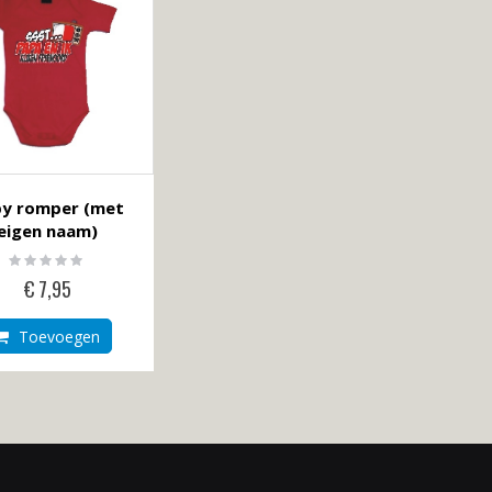
sorteren
y romper (met
eigen naam)
Rating:
0%
€ 7,95
Toevoegen