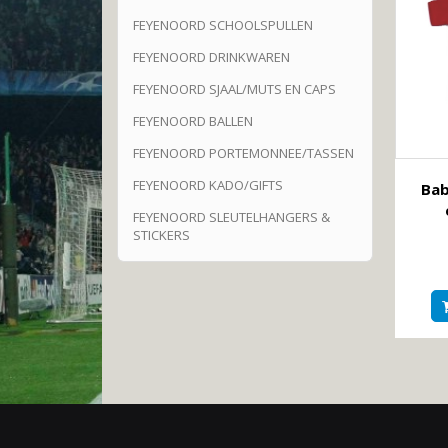
FEYENOORD SCHOOLSPULLEN
FEYENOORD DRINKWAREN
FEYENOORD SJAAL/MUTS EN CAPS
FEYENOORD BALLEN
FEYENOORD PORTEMONNEE/TASSEN
FEYENOORD KADO/GIFTS
Bab
FEYENOORD SLEUTELHANGERS &
STICKERS