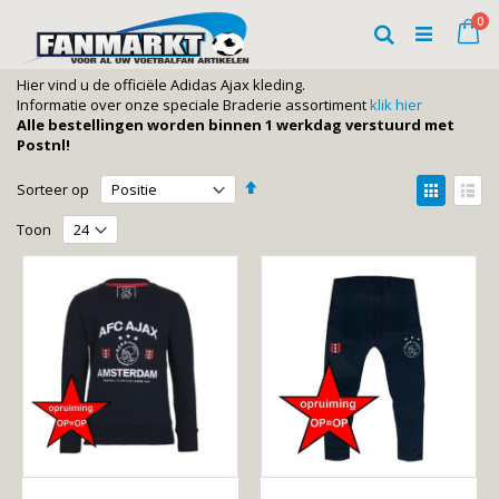
Ga
art
0
naar
Wi
Zoeken
de
inhoud
Hier vind u de officiële Adidas Ajax kleding.
Informatie over onze speciale Braderie assortiment
klik hier
Alle bestellingen worden binnen 1 werkdag verstuurd met
Postnl!
Van
Tonen
Sorteer op
hoog
als
Foto-
Lijst
naar
Toon
laag
tabel
sorteren