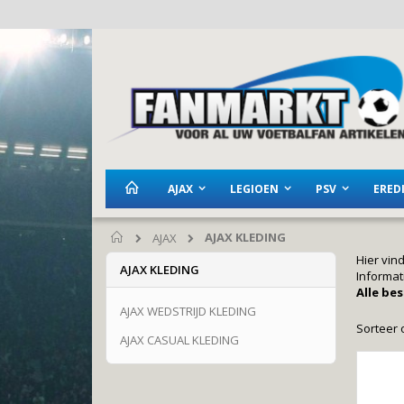
Ga
naar
de
inhoud
AJAX
LEGIOEN
PSV
EREDI
AJAX KLEDING
AJAX
Home
Hier vind
AJAX KLEDING
Informat
Alle be
AJAX WEDSTRIJD KLEDING
Sorteer 
AJAX CASUAL KLEDING