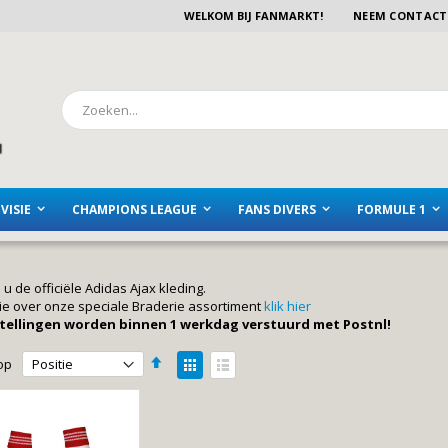
WELKOM BIJ FANMARKT!
NEEM CONTACT
Zoeken
VISIE
CHAMPIONS LEAGUE
FANS DIVERS
FORMULE 1
 u de officiële Adidas Ajax kleding.
ie over onze speciale Braderie assortiment
klik hier
stellingen worden binnen 1 werkdag verstuurd met Postnl!
Van
Tonen
op
hoog
als
Foto-
Lijst
naar
laag
tabel
sorteren