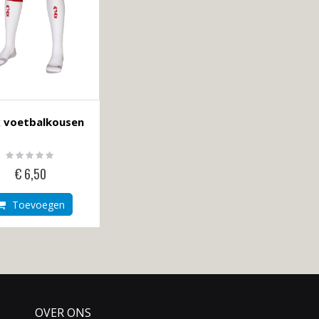
x voetbalkousen
Rating:
0%
€ 6,50
Toevoegen
OVER ONS