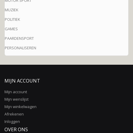
MOTOR SPORT
MUZIEK
POLITIEK
GAMES
PAARDENSPORT
PERSONALISEREN
MIJN ACCOUNT
Mijn account
Mijn wenslijst
Mijn winkelwagen
Afrekenen
Inloggen
OVER ONS