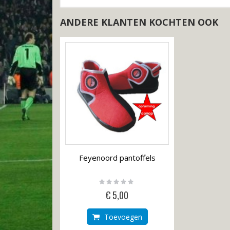
gallerij
ANDERE KLANTEN KOCHTEN OOK
Feyenoord pantoffels
Rating:
0%
€ 5,00
Toevoegen