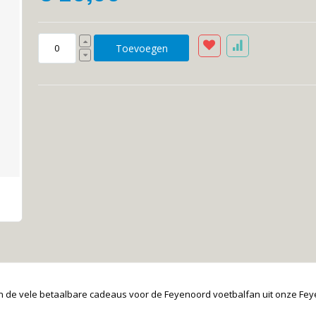
Toevoegen
n de vele betaalbare cadeaus voor de Feyenoord voetbalfan uit onze Fe