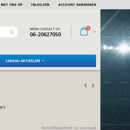
 MET ONS OP
INLOGGEN
ACCOUNT AANMAKEN
artikelen
0
NEEM CONTACT OP
Winkelwagen
06-20627050
Zoeken
CADEAU ARTIKELEN
at 5
Beschikbaarheid:
Op voorraad