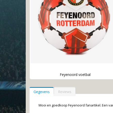
Feyenoord voetbal
Ga
naar
het
Gegevens
Reviews
begin
van
de
Mooi en goedkoop Feyenoord fanartikel. Een va
afbeeldingen-