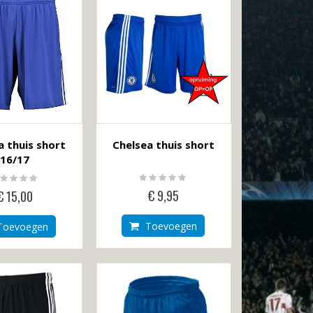
a thuis short
Chelsea thuis short
16/17
Rating:
ting:
0%
%
€ 9,95
€ 15,00
Toevoegen
Toevoegen