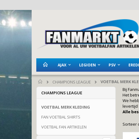
Ga
naar
de
inhoud
AJAX
LEGIOEN
PSV
EREDI
VOETBAL MERK KL
CHAMPIONS LEAGUE
Home
Bij Fanm
CHAMPIONS LEAGUE
Het betr
We hebbe
levertij
VOETBAL MERK KLEDING
Alle be
FAN VOETBAL SHIRTS
Sorteer 
VOETBAL FAN ARTIKELEN