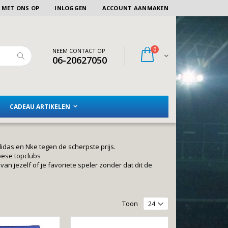
 MET ONS OP
INLOGGEN
ACCOUNT AANMAKEN
artikelen
0
NEEM CONTACT OP
Winkelwagen
06-20627050
Zoeken
CADEAU ARTIKELEN
idas en Nke tegen de scherpste prijs.
opese topclubs
 jezelf of je favoriete speler zonder dat dit de
Toon