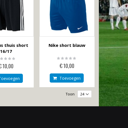
s thuis short
Nike short blauw
16/17
Rating:
ting:
0%
%
€ 10,00
€ 10,00
Toevoegen
Toevoegen
Toon