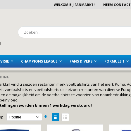
WELKOM BIJ FANMARKT!
NEEM CONTACT
Zoeken
VISIE
CHAMPIONS LEAGUE
FANS DIVERS
FORMULE 1
EDING
arkt.nl vind u seizoen restanten merk voetbalshirts van het merk Puma, Ad
eft voetbalshirts en voetbalshorts uit seizoen restanten van diverse Eur
n de mogelijkheid om de voetbalshirts te voorzien van naambedrukking van
d beïnvloed.
stellingen worden binnen 1 werkdag verstuurd!
Van
Tonen
op
hoog
als
Foto-
Lijst
naar