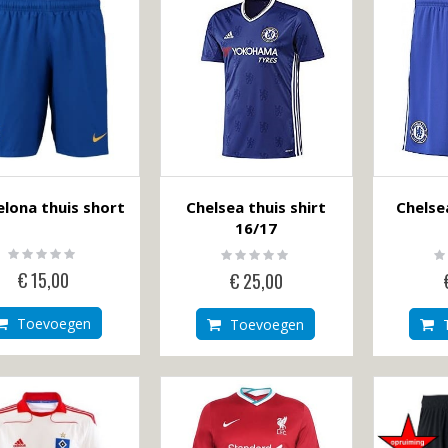
laag
tabel
sorteren
elona thuis short
Chelsea thuis shirt
Chelse
16/17
Rating:
Rating:
Ra
0%
0%
0
€ 15,00
€ 25,00
Toevoegen
Toevoegen